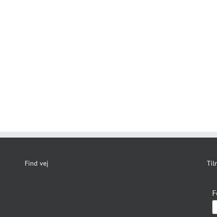
Find vej
Til
F