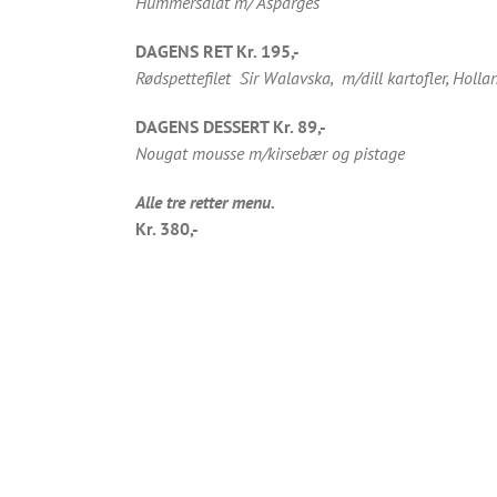
Hummersalat m/ Asparges
DAGENS RET Kr. 195,-
Rødspettefilet Sir Walavska, m/dill kartofler,
Holla
DAGENS DESSERT Kr. 89,-
Nougat mousse m/kirsebær og pistage
Alle tre retter menu.
Kr. 380,-