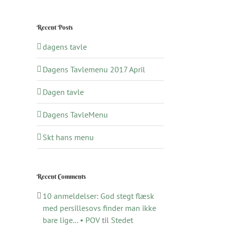
efter:
Recent Posts
dagens tavle
Dagens Tavlemenu 2017 April
Dagen tavle
Dagens TavleMenu
Skt hans menu
Recent Comments
10 anmeldelser: God stegt flæsk
med persillesovs finder man ikke
bare lige... • POV
til
Stedet