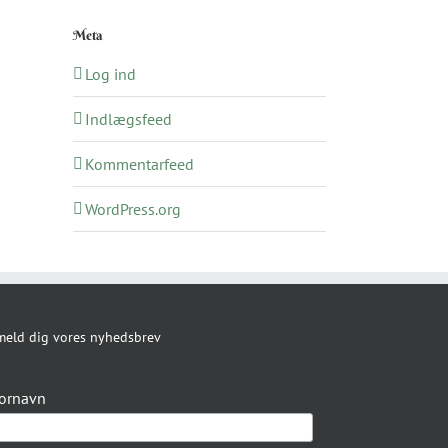
Meta
Log ind
Indlægsfeed
Kommentarfeed
WordPress.org
meld dig vores nyhedsbrev
ornavn