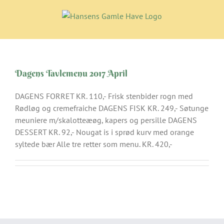
Skip
to
content
Dagens Tavlemenu 2017 April
DAGENS FORRET KR. 110,- Frisk stenbider rogn med
Rødløg og cremefraiche DAGENS FISK KR. 249,- Søtunge
meuniere m/skalotteæøg, kapers og persille DAGENS
DESSERT KR. 92,- Nougat is i sprød kurv med orange
syltede bær Alle tre retter som menu. KR. 420,-