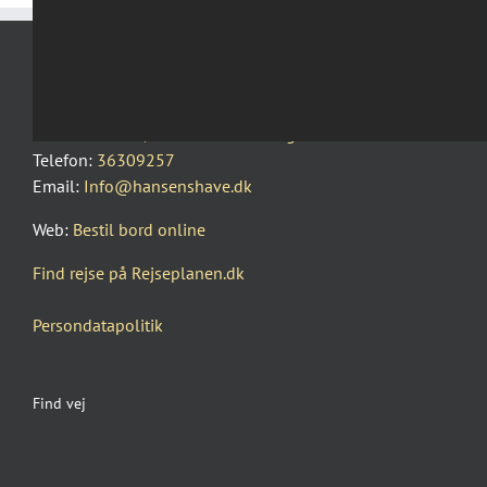
Hansens Gamle Familiehave
Pile Allé 10-12, 2000 Frederiksberg
Telefon:
36309257
Email:
Info@hansenshave.dk
Web:
Bestil bord online
Find rejse på Rejseplanen.dk
Persondatapolitik
Find vej