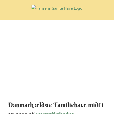
Skip
to
content
Danmark ældste Familiehave midt i