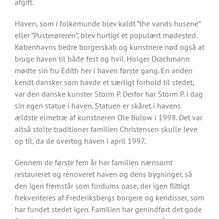
afgift.
Haven, som i folkemunde blev kaldt ”the vands husene”
eller ”Pusterøreren”, blev hurtigt et populært mødested.
Københavns bedre borgerskab og kunstnere nød også at
bruge haven til både fest og hvil. Holger Drachmann
mødte sin fru Edith her i haven første gang. En anden
kendt dansker som havde et særligt forhold til stedet,
var den danske kunster Storm P. Derfor har Storm P. i dag
sin egen statue i haven. Statuen er skåret i havens
ældste elmetræ af kunstneren Ole Bülow i 1998. Det var
altså stolte traditioner familien Christensen skulle leve
op til, da de overtog haven i april 1997.
Gennem de første fem år har familien nænsomt
restaureret og renoveret haven og dens bygninger, så
den igen fremstår som fordums oase, der igen flittigt
frekventeres af Frederiksbergs borgere og kendisser, som
har fundet stedet igen. Familien har genindført det gode