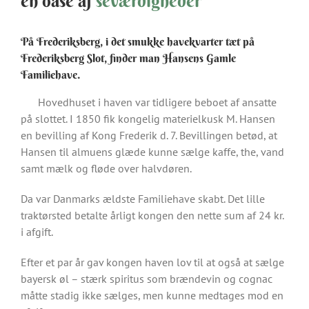
en oase af
seværdigheder
På Frederiksberg, i det smukke havekvarter tæt på
Frederiksberg Slot, finder man Hansens Gamle
Familiehave.
Hovedhuset i haven var tidligere beboet af ansatte
på slottet. I 1850 fik kongelig materielkusk M. Hansen
en bevilling af Kong Frederik d. 7. Bevillingen betød, at
Hansen til almuens glæde kunne sælge kaffe, the, vand
samt mælk og fløde over halvdøren.
Da var Danmarks ældste Familiehave skabt. Det lille
traktørsted betalte årligt kongen den nette sum af 24 kr.
i afgift.
Efter et par år gav kongen haven lov til at også at sælge
bayersk øl – stærk spiritus som brændevin og cognac
måtte stadig ikke sælges, men kunne medtages mod en