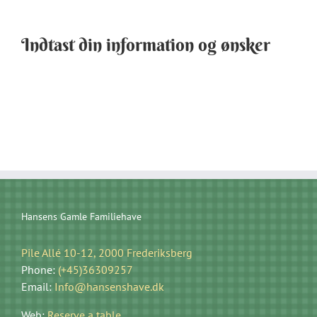
Indtast din information og ønsker
Hansens Gamle Familiehave
Pile Allé 10-12, 2000 Frederiksberg
Phone:
(+45)36309257
Email:
Info@hansenshave.dk
Web:
Reserve a table